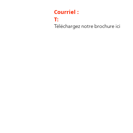
Carrollton, TX 75006
Courriel :
sales@kayomoto.us
T:
972.245.0736
Téléchargez notre brochure ici
États-Unis | © 2018 Kayo USA Tous droits réservés
Localisateur de
concessionnaires