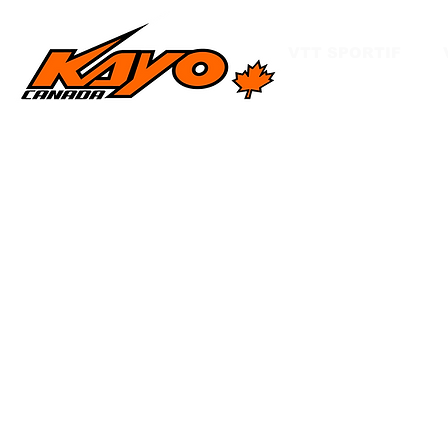
VTT SPORTIF
Kayo
2425 Camp Ave., Suite 130