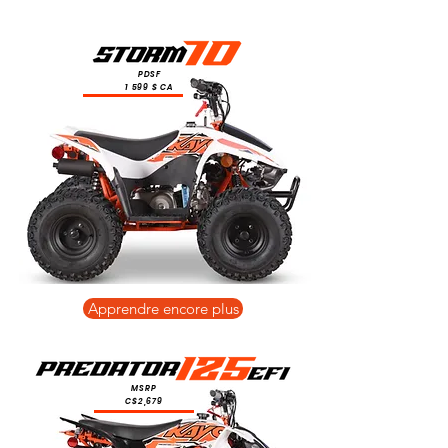
PDSF
1 599 $ CA
Apprendre encore plus
MSRP
C$2,679