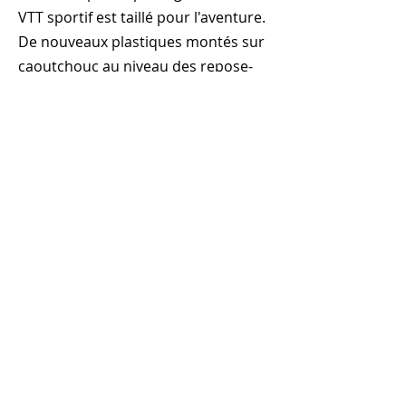
VTT sportif est taillé pour l'aventure.
De nouveaux plastiques montés sur
caoutchouc au niveau des repose-
pieds améliorent la durabilité, tandis
que son moteur 4 temps éprouvé, sa
marche arrière et son démarreur
électrique en font un choix de choix
pour les jeunes conducteurs (10 ans
et plus). Avec son cadre léger conçu
en interne et sa suspension haut de
gamme, le Predator 125 EFI est prêt
à dominer les sentiers. Garantie
limitée de 6 mois.