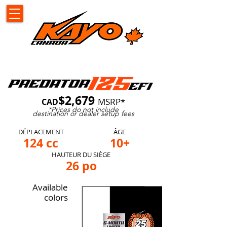
$2,679
MSRP*
CAD
*Prices do not include
destination
or dealer setup fees
DÉPLACEMENT
ÂGE
124 cc
10+
HAUTEUR DU SIÈGE
26 po
Available
colors